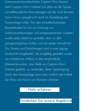
Unterwasser-Umweltschützer Captain Don Stewart,
steht Captain Don’s Habitat seit jeher an der Spitze
umweltfreundlicher Entwicklungen auf der Insel Bonaire.
Seine Vision spiegelt sich auch im Gestaltung des
Ferienanlage wider. Von den umweltschonenden
Baumethoden bis hin zur Nutzung von
Solarwasserheizungen und energiesparenden Geräten
wurde jedes Detail so gestaltet, dass es den
geringstmöglichen Einfluss auf die lokale Umwelt hat.
Die Zimmer und Einrichtungen sind in eine üppige
Landschaft eingebettet, die sorgfältig gestaltet wurde,
um schädlichen Abfluss in das empfindliche
Meeresökosystem, das direkt vor Captain Don’s
Habitat gedeiht, zu vermeiden. Beim Spaziergang
durch das Ferienanlage kann man wirklich die Vielfalt
der Flora und Fauna von Bonaire schätzen
Mehr erfahren
Entdecken Sie unsere Angebote