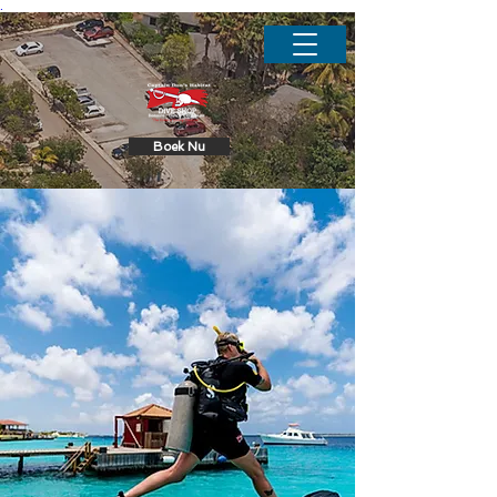
.
Boek Nu