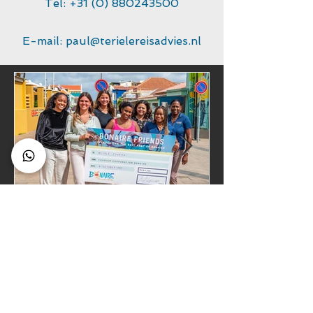
Tel:
+31 (0) 880243500
E-mail:
paul@terielereisadvies.nl
Bonaire Friends: Deel je
unieke ervaring met een
lokale inwoner van
Bonaire!