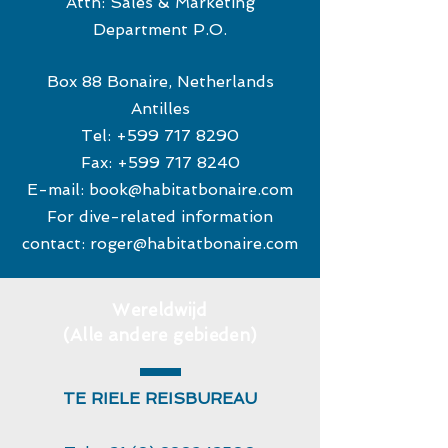
Attn: Sales & Marketing
Department P.O.
Box 88 Bonaire, Netherlands
Antilles
Tel:
+599 717 8290
Fax:
+599 717 8240
E-mail:
book@habitatbonaire.com
For dive-related information
contact:
roger@habitatbonaire.com
Wereldwijd
(Alle andere gebieden)
TE RIELE REISBUREAU