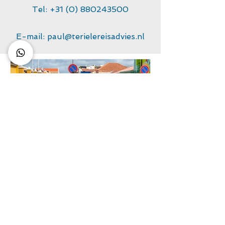
Tel:
+31 (0) 880243500
E-mail:
paul@terielereisadvies.nl
Bonaire Friends: Deel je
unieke ervaring met een
lokale inwoner van
Bonaire!